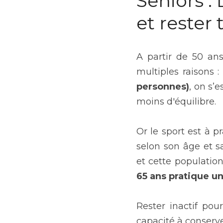
Seniors :
et rester
A partir de 50 an
multiples raisons :
personnes)
, on s’
moins d'équilibre.
Or le sport est à p
selon son âge et s
et cette populatio
65 ans pratique un
Rester inactif po
capacité à conserv