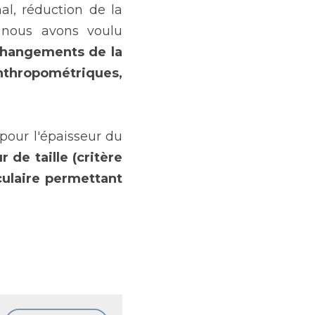
, réduction de la 
masse musculaire et fragilité du corps. A travers cette étude, nous avons voulu 
changements de la 
ropométriques, 
our l'épaisseur du 
de taille (critère 
ulaire permettant 