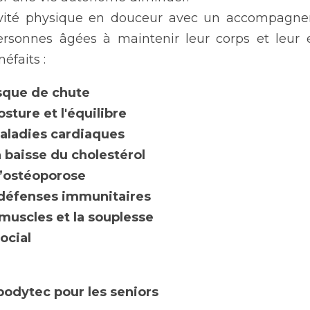
ivité physique en douceur avec un accompagneme
ersonnes âgées à maintenir leur corps et leur e
éfaits :
sque de chute  
sture et l'équilibre 
maladies cardiaques
a baisse du cholestérol
l’ostéoporose
 défenses immunitaires
 muscles et la souplesse 
ocial 
bodytec pour les seniors 