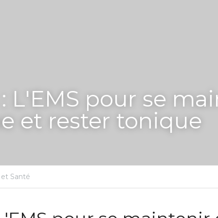
 : L'EMS pour se main
e et rester tonique
 et Santé