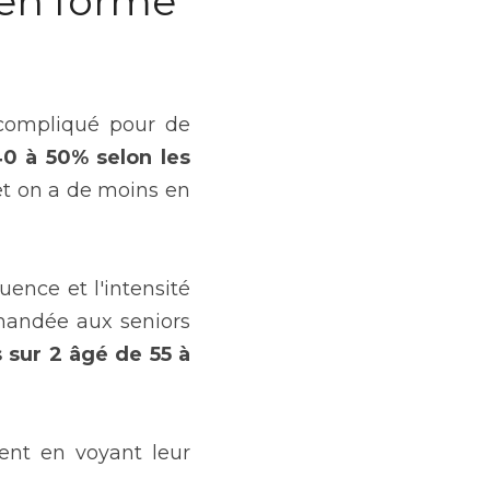
en forme 
compliqué pour de 
 à 50% selon les 
et on a de moins en 
ence et l'intensité 
mandée aux seniors 
s sur 2 âgé de 55 à 
nt en voyant leur 