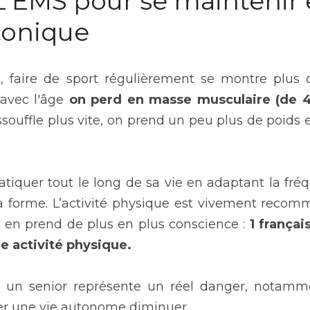
 L'EMS pour se maintenir 
 tonique
s, faire de sport régulièrement se montre plus 
 avec l'âge 
on perd en masse musculaire (de 40
essouffle plus vite, on prend un peu plus de poids 
ratiquer tout le long de sa vie en adaptant la fréqu
a forme. L’activité physique est vivement recom
n en prend de plus en plus conscience :
 1 françai
e activité physique. 
ur un senior représente un réel danger, notamme
er une vie autonome diminuer.