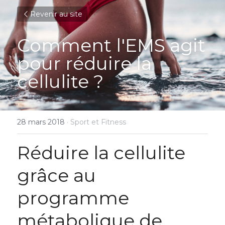
Revenir au site
Comment l'EMS agit 
pour réduire la 
cellulite ?
28 mars 2018
·
Sport et Fitness
Réduire la cellulite 
grâce au 
programme 
métabolique de 