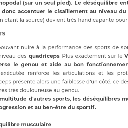
nopodal (sur un seul pied). Le déséquilibre ent
a donc accentuer le cisaillement au niveau du 
en étant la source) devient très handicapante pour 
TS
pouvant nuire à la performance des sports de spri
niveau des 
quadriceps
. Plus exactement sur le 
V
verse le genou et aide au bon fonctionnement
exécutée renforce les articulations et les prot
ceps présente alors une faiblesse d'un côté, ce dés
ures très douloureuse au genou.
ltitude d'autres sports, les déséquilibres mu
rogression et au ben-être du sportif.
quilibre musculaire