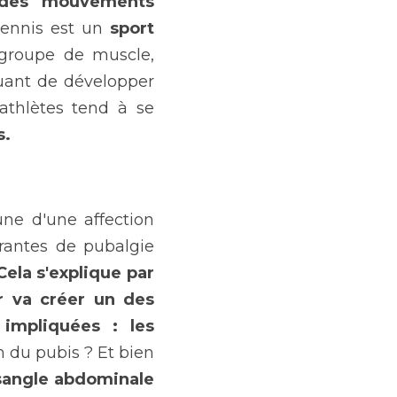
 des mouvements 
tennis est un 
sport 
groupe de muscle, 
nuant de développer 
thlètes tend à se 
. 
'une d'une affection 
rantes de pubalgie 
Cela s'explique par 
r va créer un des 
impliquées : les 
 du pubis ? Et bien 
 sangle abdominale 