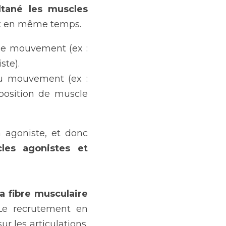
ltané les muscles 
ent en même temps.
 le mouvement (ex : 
ste).
 du mouvement (ex : 
 position de muscle 
agoniste, et donc 
les agonistes et 
a fibre musculaire
Le recrutement en 
 les articulations. 