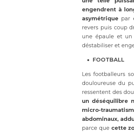
une telle puiss
engendrent à lon
asymétrique
 par 
revers puis coup dr
une épaule et un 
déstabiliser et eng
FOOTBALL
Les footballeurs s
douloureuse du pub
ressentent des dou
un déséquilibre m
micro-traumatism
abdominaux, adduc
parce que 
cette z