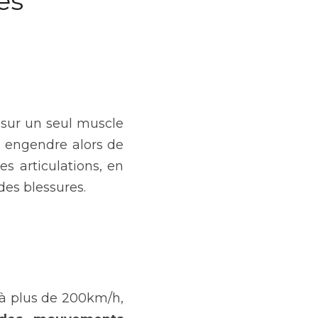
s 
 sur un seul muscle 
 engendre alors de 
s articulations, en 
des blessures.
Les meilleurs joueurs de tennis sont capables d'envoyer leurs balles à plus de 200km/h, 