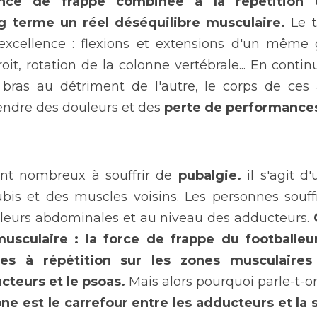
ance de frappe combinée à la répétition
g terme un réel déséquilibre musculaire.
 Le 
excellence : flexions et extensions d'un même 
oit, rotation de la colonne vertébrale... En conti
bras au détriment de l'autre, le corps de ces a
endre des douleurs et des 
perte de performances
ont nombreux à souffrir de 
pubalgie.
 il s'agit d
is et des muscles voisins. Les personnes souff
leurs abdominales et au niveau des adducteurs. 
usculaire : la force de frappe du footballeu
es à répétition sur les zones musculaires 
teurs et le psoas.
 Mais alors pourquoi parle-t-on
one est le carrefour entre les adducteurs et la