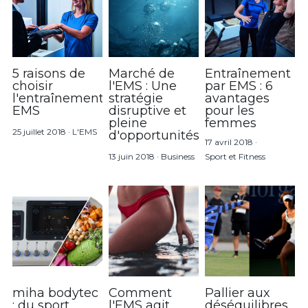
5 raisons de
Marché de
Entraînement
choisir
l'EMS : Une
par EMS : 6
l'entraînement
stratégie
avantages
EMS
disruptive et
pour les
pleine
femmes
25 juillet 2018
·
L'EMS
d'opportunités
17 avril 2018
·
13 juin 2018
·
Business
Sport et Fitness
miha bodytec
Comment
Pallier aux
: du sport
l'EMS agit
déséquilibres