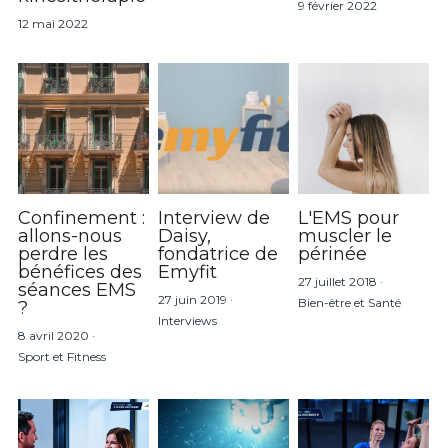
9 février 2022
12 mai 2022
Confinement :
Interview de
L'EMS pour
allons-nous
Daisy,
muscler le
perdre les
fondatrice de
périnée
bénéfices des
Emyfit
27 juillet 2018
·
séances EMS
27 juin 2019
·
Bien-être et Santé
?
Interviews
8 avril 2020
·
Sport et Fitness