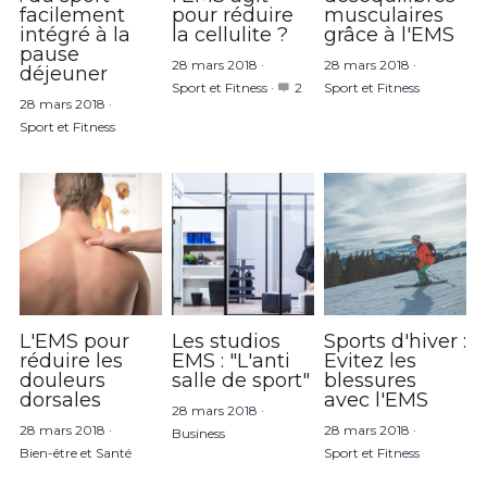
facilement
pour réduire
musculaires
intégré à la
la cellulite ?
grâce à l'EMS
pause
28 mars 2018
·
28 mars 2018
·
déjeuner
Sport et Fitness
·
2
Sport et Fitness
28 mars 2018
·
Sport et Fitness
L'EMS pour
Les studios
Sports d'hiver :
réduire les
EMS : "L'anti
Evitez les
douleurs
salle de sport"
blessures
dorsales
avec l'EMS
28 mars 2018
·
28 mars 2018
·
28 mars 2018
·
Business
Bien-être et Santé
Sport et Fitness