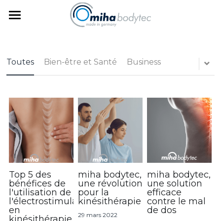
Accueil
Professionnels
Toutes
Bien-être et Santé
Business
Formation
Contact
Blog
ESPACE PRO
Top 5 des
miha bodytec,
miha bodytec,
bénéfices de
une révolution
une solution
l'utilisation de
pour la
efficace
l'électrostimulation
kinésithérapie
contre le mal
en
de dos
29 mars 2022
kinésithérapie